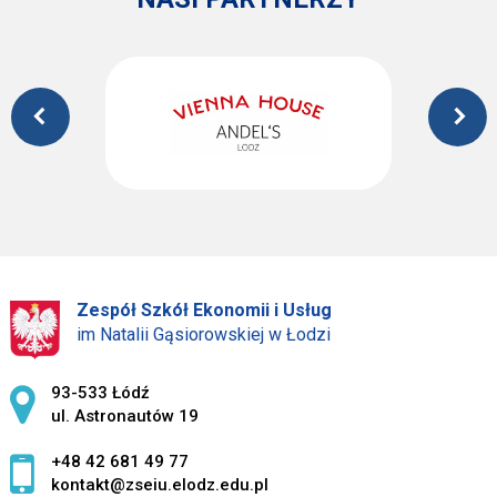
Zespół Szkół Ekonomii i Usług
im Natalii Gąsiorowskiej w Łodzi
Adres pocztowy:
93-533 Łódź
ul. Astronautów 19
+48 42 681 49 77
kontakt@zseiu.elodz.edu.pl