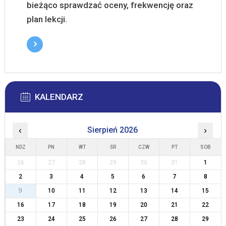
bieżąco sprawdzać oceny, frekwencję oraz
plan lekcji.
KALENDARZ
‹
Sierpień 2026
›
NDZ
PN
WT
ŚR
CZW
PT
SOB
26
27
28
29
30
31
1
2
3
4
5
6
7
8
9
10
11
12
13
14
15
16
17
18
19
20
21
22
23
24
25
26
27
28
29