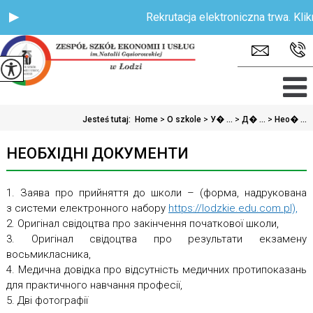
Rekrutacja elektroniczna trwa. Klikni
Jesteś tutaj:
Home
>
O szkole
>
У� ...
>
Д� ...
>
Нео� ...
НЕОБХІДНІ ДОКУМЕНТИ
1. Заява про прийняття до школи – (форма, надрукована
з системи електронного набору
https://lodzkie.edu.com.pl),
2. Оригінал свідоцтва про закінчення початкової школи,
3. Оригінал свідоцтва про результати екзамену
восьмикласника,
4. Медична довідка про відсутність медичних протипоказань
для практичного навчання професії,
5. Дві фотографії