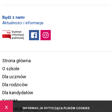
Bądź z nami
Aktualności i informacje
Strona główna
O szkole
Dla uczniów
Dla rodziców
Dla kandydatów
Kontakt
x
Deklaracja dostępności
INFORMACJA DOTYCZĄCA PLIKÓW COOKIES