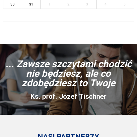
30
31
1
2
3
4
5
... Zawsze szczytami chodzić
nie będziesz, ale co
zdobędziesz to Twoje
Ks. prof. Józef Tischner
NASI PARTNERZY