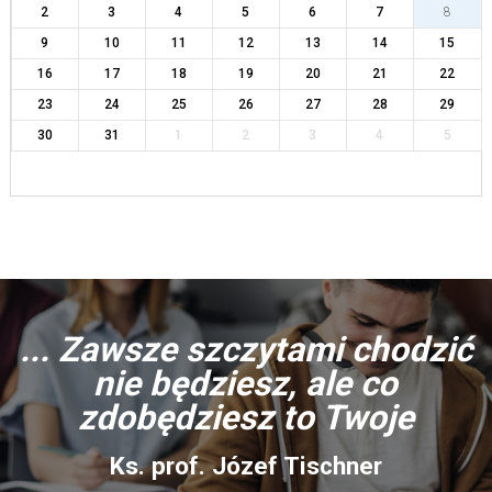
2
3
4
5
6
7
8
9
10
11
12
13
14
15
16
17
18
19
20
21
22
23
24
25
26
27
28
29
30
31
1
2
3
4
5
... Zawsze szczytami chodzić
nie będziesz, ale co
zdobędziesz to Twoje
Ks. prof. Józef Tischner