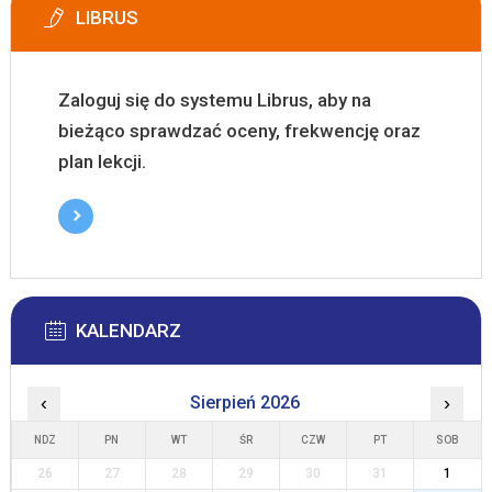
LIBRUS
Zaloguj się do systemu Librus, aby na
bieżąco sprawdzać oceny, frekwencję oraz
plan lekcji.
KALENDARZ
‹
Sierpień 2026
›
NDZ
PN
WT
ŚR
CZW
PT
SOB
26
27
28
29
30
31
1