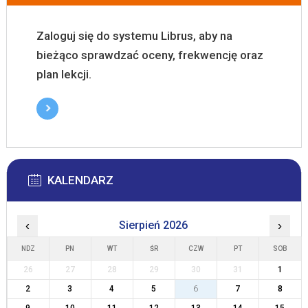
Zaloguj się do systemu Librus, aby na
bieżąco sprawdzać oceny, frekwencję oraz
plan lekcji.
KALENDARZ
‹
Sierpień 2026
›
NDZ
PN
WT
ŚR
CZW
PT
SOB
26
27
28
29
30
31
1
2
3
4
5
6
7
8