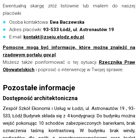
Ewentualną skargę złóż listownie lub mailem do naszej
placówki:
Osoba kontaktowa:
Ewa Baczewska
Adres placówki:
93-533 Łódź, ul. Astronautów 19
E-mail:
kontakt@zseiu.elodz.edu.pl
.
Pomocne mogą być informacje, które można znaleźć na
rządowym portalu gov.pl
.
Możesz także poinformować o tej sytuacji
Rzecznika Praw
Obywatelskich
i poprosić o interwencję w Twojej sprawie.
Pozostałe informacje
Dostępność architektoniczna
Zespół Szkół Ekonomii i Usług w Łodzi, ul. Astronautów 19 , 93-
533, Łódź Budynek składa się z 4 kondygnacji. Do budynku można
wejść pokonując 10 schodów zabezpieczonych barierkami, brak
oznaczenia taśmą kontrastową. W budynku brak windy,