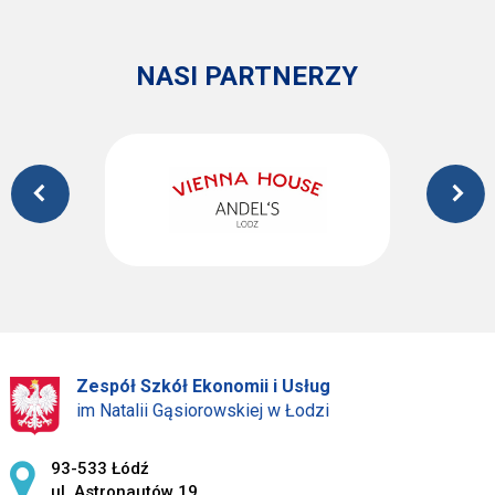
NASI PARTNERZY
Zespół Szkół Ekonomii i Usług
im Natalii Gąsiorowskiej w Łodzi
Adres pocztowy:
93-533 Łódź
ul. Astronautów 19