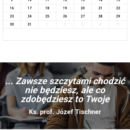
9
10
11
12
13
14
15
16
17
18
19
20
21
22
23
24
25
26
27
28
29
30
31
1
2
3
4
5
... Zawsze szczytami chodzić
nie będziesz, ale co
zdobędziesz to Twoje
Ks. prof. Józef Tischner