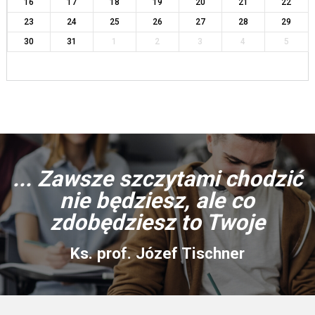
16
17
18
19
20
21
22
23
24
25
26
27
28
29
30
31
1
2
3
4
5
... Zawsze szczytami chodzić
nie będziesz, ale co
zdobędziesz to Twoje
Ks. prof. Józef Tischner