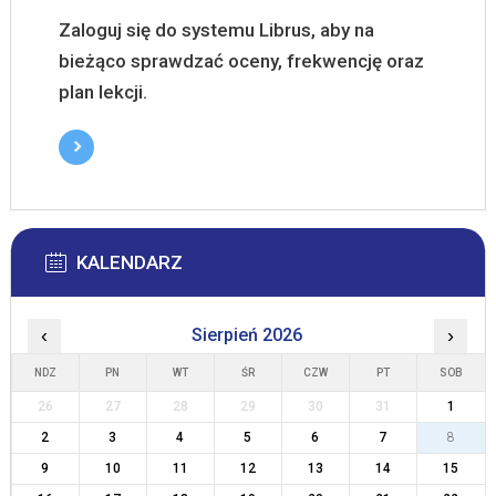
Zaloguj się do systemu Librus, aby na
bieżąco sprawdzać oceny, frekwencję oraz
plan lekcji.
KALENDARZ
‹
Sierpień 2026
›
NDZ
PN
WT
ŚR
CZW
PT
SOB
26
27
28
29
30
31
1
2
3
4
5
6
7
8
9
10
11
12
13
14
15