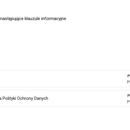
następujące klauzule informacyjne
P
p
P
 Polityki Ochrony Danych
p