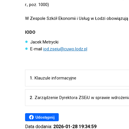
r., poz. 1000)
W Zespole Szkół Ekonomii i Usług w Łodzi obowiązują 
IODO
Jacek Metrycki
E-mail
iod.zseiu@cuwo.lodz.pl
1.
Klauzule informacyjne
2.
Zarządzenie Dyrektora ZSEiU w sprawie wdrożenia
Udostępnij
Data dodania:
2026-01-28 19:34:59