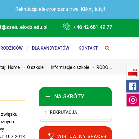
Rekrutacja elektroniczna trwa. Kliknij tutaj!
t@zseiu.elodz.edu.pl
+48 42 681 49 77
 RODZICÓW
DLA KANDYDATÓW
KONTAKT
utaj:
Home
>
O szkole
>
Informacje o szkole
>
RODO ...
NA SKRÓTY
REKRUTACJA
w związku
ycznych
wy
WIRTUALNY SPACER
z. U. z 2018