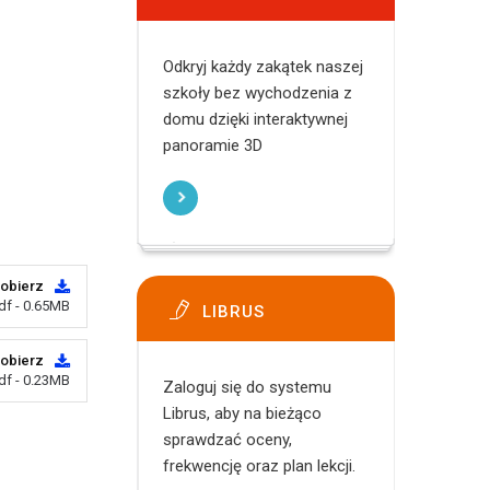
Odkryj każdy zakątek naszej
szkoły bez wychodzenia z
domu dzięki interaktywnej
panoramie 3D
obierz
df - 0.65MB
LIBRUS
obierz
df - 0.23MB
Zaloguj się do systemu
Librus, aby na bieżąco
sprawdzać oceny,
frekwencję oraz plan lekcji.