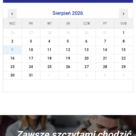
‹
Sierpień 2026
›
NDZ
PN
WT
ŚR
CZW
PT
SOB
26
27
28
29
30
31
1
2
3
4
5
6
7
8
9
10
11
12
13
14
15
16
17
18
19
20
21
22
23
24
25
26
27
28
29
30
31
1
2
3
4
5
... Zawsze szczytami chodzić