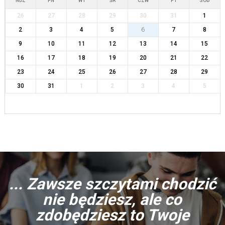
NDZ
PN
WT
ŚR
CZW
PT
SOB
26
27
28
29
30
31
1
2
3
4
5
6
7
8
9
10
11
12
13
14
15
16
17
18
19
20
21
22
23
24
25
26
27
28
29
30
31
1
2
3
4
5
... Zawsze szczytami chodzić
nie będziesz, ale co
zdobędziesz to Twoje