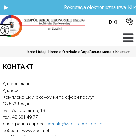
Rekrutacja elektroniczna trwa. Klikni
Jesteś tutaj:
Home
>
O szkole
>
Українська мова
>
Контакт ...
КОНТАКТ
Адресні дані
Адреса:
Комплекс шкіл економіки та сфери послуг
93-533 Лодзь
вул. Астронавтів, 19
тел. 42 681 49 77
електронна адреса:
kontakt@zseiu.elodz.edu.pl
вебсайт: www.zseiu.pl