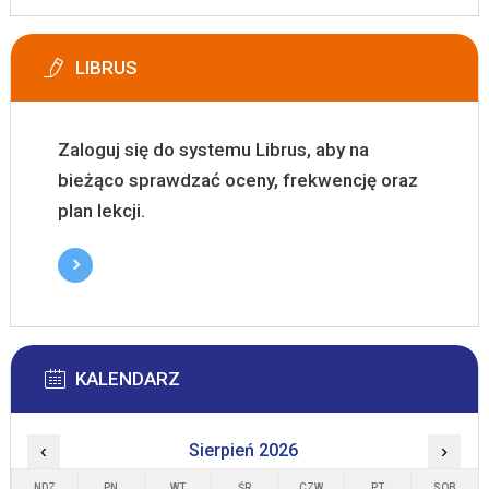
LIBRUS
Zaloguj się do systemu Librus, aby na
bieżąco sprawdzać oceny, frekwencję oraz
plan lekcji.
KALENDARZ
‹
Sierpień 2026
›
NDZ
PN
WT
ŚR
CZW
PT
SOB