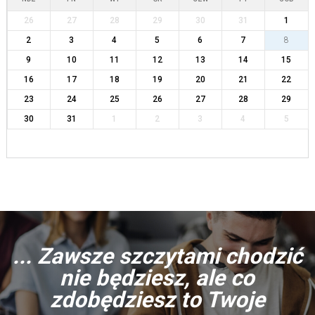
26
27
28
29
30
31
1
2
3
4
5
6
7
8
9
10
11
12
13
14
15
16
17
18
19
20
21
22
23
24
25
26
27
28
29
30
31
1
2
3
4
5
... Zawsze szczytami chodzić
nie będziesz, ale co
zdobędziesz to Twoje